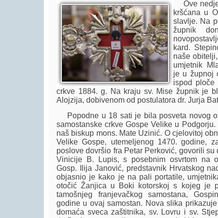
Ove nedjelj
kršćana u O
slavlje. Na 
župnik do
novopostavlje
kard. Stepin
naše obitelji
umjetnik Ml
je u župnoj 
ispod ploče 
crkve 1884. g. Na kraju sv. Mise župnik je bl
Alojzija, dobivenom od postulatora dr. Jurja Bate
Popodne u 18 sati je bila posveta novog olt
samostanske crkve Gospe Velike u Podgorju. 
naš biskup mons. Mate Uzinić. O cjelovitoj ob
Velike Gospe, utemeljenog 1470. godine, z
poslove dovršio fra Petar Perković, govorili su 
Vinicije B. Lupis, s posebnim osvrtom na 
Gosp. Ilija Janović, predstavnik Hrvatskog na
objasnio je kako je na pali portatile, umjetn
otočić Žanjica u Boki kotorskoj s kojeg je 
tamošnjeg franjevačkog samostana, Gospi
godine u ovaj samostan. Nova slika prikazuje 
domaća sveca zaštitnika, sv. Lovru i sv. Stj