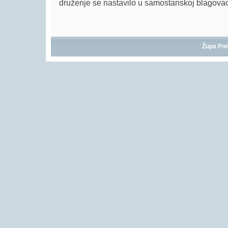
druženje se nastavilo u samostanskoj blagovaonic
Župa Po