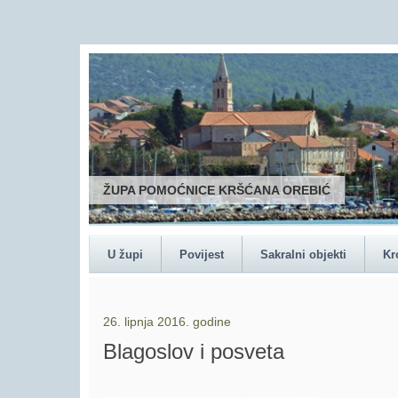
ŽUPA POMOĆNICE KRŠĆANA OREBIĆ
U župi
Povijest
Sakralni objekti
Kr
26. lipnja 2016. godine
Blagoslov i posveta