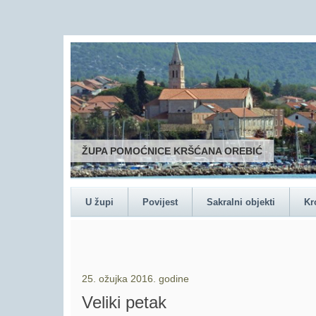
ŽUPA POMOĆNICE KRŠĆANA OREBIĆ
U župi
Povijest
Sakralni objekti
Kr
25. ožujka 2016. godine
Veliki petak