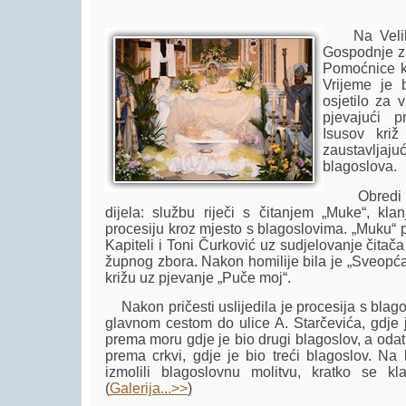
Na Veliki
Gospodnje za
Pomoćnice kr
Vrijeme je 
osjetilo za 
pjevajući p
Isusov križ
zaustavljaju
blagoslova.
Obredi Vel
dijela: službu riječi s čitanjem „Muke“, klan
procesiju kroz mjesto s blagoslovima. „Muku“ 
Kapiteli i Toni Čurković uz sudjelovanje čitač
župnog zbora. Nakon homilije bila je „Sveopća
križu uz pjevanje „Puče moj“.
Nakon pričesti uslijedila je procesija s blagos
glavnom cestom do ulice A. Starčevića, gdje j
prema moru gdje je bio drugi blagoslov, a odat
prema crkvi, gdje je bio treći blagoslov. Na 
izmolili blagoslovnu molitvu, kratko se klanj
(
Galerija...>>
)