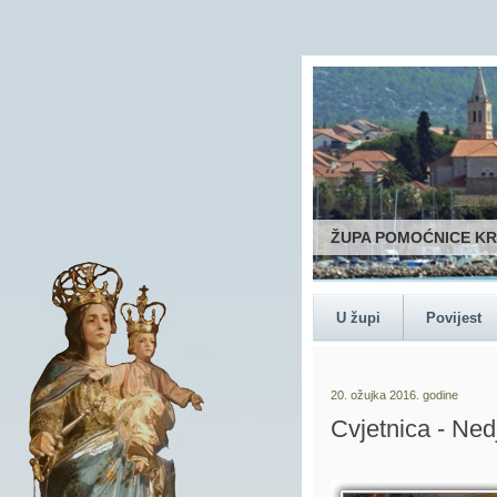
ŽUPA POMOĆNICE K
U župi
Povijest
20. ožujka 2016. godine
Cvjetnica - Ned