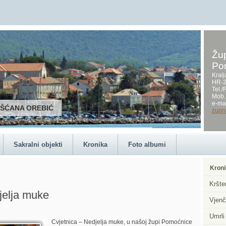
Žup
Po
Kralj
HR-2
Tel.
Mob.
e-mai
RŠĆANA OREBIĆ
zupn
Sakralni objekti
Kronika
Foto albumi
Kroni
Kršte
jelja muke
Vjenč
Umrli
Cvjetnica – Nedjelja muke, u našoj župi Pomoćnice