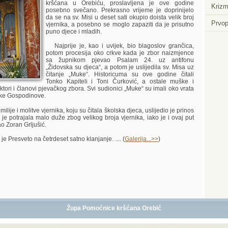
kršćana u Orebiću, proslavljena je ove godine
Krizm
posebno svečano. Prekrasno vrijeme je doprinijelo
da se na sv. Misi u deset sati okupio doista velik broj
Prvop
vjernika, a posebno se moglo zapaziti da je prisutno
puno djece i mladih.
Najprije je, kao i uvijek, bio blagoslov grančica,
potom procesija oko crkve kada je zbor naizmjence
sa župnikom pjevao Psalam 24. uz antifonu
„Židovska su djeca“, a potom je uslijedila sv. Misa uz
čitanje „Muke“. Historicuma su ove godine čitali
Tonko Kapiteli i Toni Čurković, a ostale muške i
ktori i članovi pjevačkog zbora. Svi sudionici „Muke“ su imali oko vrata
ke Gospodinove.
je i molitve vjernika, koju su čitala školska djeca, uslijedio je prinos
i je potrajala malo duže zbog velikog broja vjernika, iako je i ovaj put
 Zoran Grljušić.
e Presveto na četrdeset satno klanjanje. .... (
Galerija...>>
)
Župa Pomoćnice kršćana Orebić