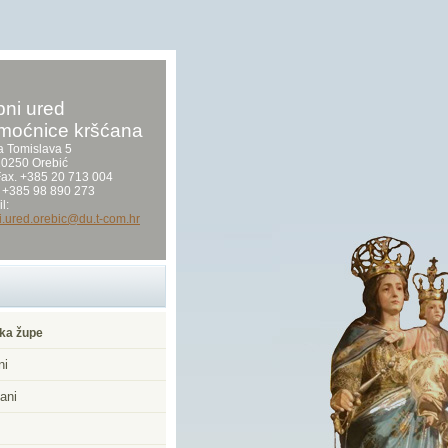
ni ured
moćnice kršćana
a Tomislava 5
0250 Orebić
/Fax. +385 20 713 004
 +385 98 890 273
l:
i.ured.orebic@du.t-com.hr
ka župe
ni
ani