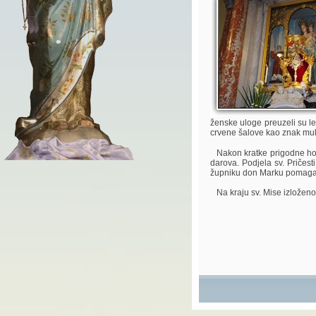
ženske uloge preuzeli su le
crvene šalove kao znak mu
Nakon kratke prigodne homili
darova. Podjela sv. Pričest
župniku don Marku pomagao
Na kraju sv. Mise izloženo j