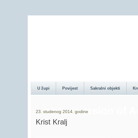
Content on this pag
U župi
Povijest
Sakralni objekti
Kr
newer version of 
23. studenog 2014. godine
Krist Kralj