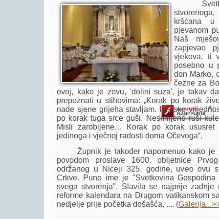
Svetkovin
stvorenoga
kršćana u 
pjevanom pu
Naš mješov
zapjevao pj
Player.
vjekova, ti 
posebno u p
don Marko, d
čezne za Bož
ovoj, kako je zovu, 'dolini suza', je takav 
prepoznati u stihovima: „Korak po korak živ
nade sjene grijeha stavljam. Istinske vrijedno
po korak tuga srce guši. Nesmiljeno ruši ku
Misli zarobljene… Korak po korak ususret p
jedinoga i vječnoj radosti doma Očevoga“.
Župnik je također napomenuo kako je pa
povodom proslave 1600. obljetnice Prvo
održanog u Niceji 325. godine, uveo ovu s
Crkve. Puno ime je "Svetkovina Gospodina 
svega stvorenja". Slavila se najprije zadnje 
reforme kalendara na Drugom vatikanskom sab
nedjelje prije početka došašća. .... (
Galerija...>