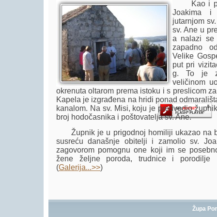
Kao i prot
Joakima i 
jutarnjom sv
sv. Ane u pr
a nalazi se 
zapadno od
Player.
Velike Gosp
put pri vizi
g. To je z
veličinom uo
okrenuta oltarom prema istoku i s preslicom z
Kapela je izgrađena na hridi ponad odmarališt
kanalom. Na sv. Misi, koju je predvodio župnik
broj hodočasnika i poštovatelja sv. Ane.
Župnik je u prigodnoj homiliji ukazao na b
susreću današnje obitelji i zamolio sv. Jo
zagovorom pomognu one koji im se posebno
žene željne poroda, trudnice i porodilje 
(
Galerija...>>
)
Župa Po