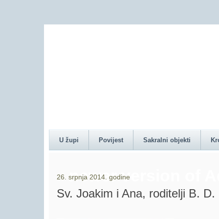
Content on this pag
U župi
Povijest
Sakralni objekti
Kr
newer version of 
26. srpnja 2014. godine
Sv. Joakim i Ana, roditelji B. D.