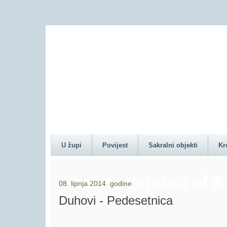
Content on this pag
U župi
Povijest
Sakralni objekti
Kr
newer version of 
08. lipnja 2014. godine
Duhovi - Pedesetnica