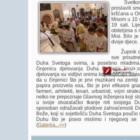
Svetkovin
proslavili s
kršćana u O
Misom u 10 s
19 sati. Lij
obiteljima s
Player.
Misi. Bilo je
dvoje djece.
Župnik don 
sve prisutn
Duha Svetoga svima, a posebno mladima. U
činjenicu djelovanja Duha Božjega kroz sv
djelovanja su vidljivi onima koji osjećaju vib
da u činjenici što je prvi muzikant na zemlji 
papira proizvela osa, što je prvi efikasni grad
farmeri, arhitekti, tesari, urbanisti, vojni strat
netko ne prepoznaje Glavnog Inženjera koji slo
u svoje stvaralačko tkanje niti svojega 
sposoban odražavati plodove zahvaćenosti Du
Bože, koji si svjetlošću Duha Svetoga poučio s
Duhu što je pravo mislimo i njegovoj se u
(
Galerija...>>
)