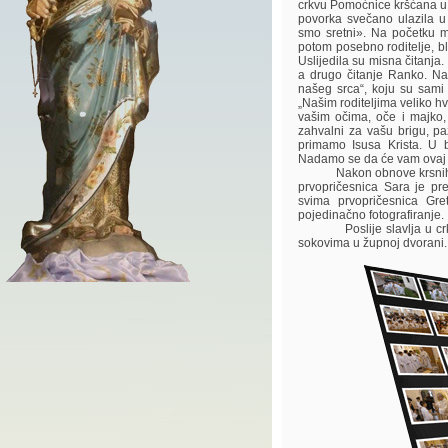
crkvu Pomoćnice kršćana u 
povorka svečano ulazila u
smo sretni». Na početku m
potom posebno roditelje, bli
Uslijedila su misna čitanja.
a drugo čitanje Ranko. Na 
našeg srca“, koju su sami na
„Našim roditeljima veliko hv
vašim očima, oče i majko,
zahvalni za vašu brigu, pa
primamo Isusa Krista. U b
Nadamo se da će vam ovaj na
Nakon obnove krsnih obvez
prvopričesnica Sara je pre
svima prvopričesnica Gre
pojedinačno fotografiranje.
Poslije slavlja u crkvi pr
sokovima u župnoj dvorani.