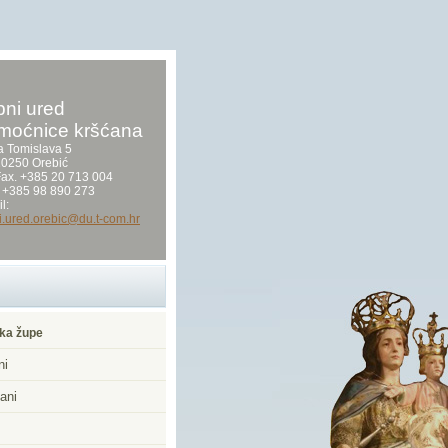
ni ured
moćnice kršćana
a Tomislava 5
0250 Orebić
/Fax. +385 20 713 004
 +385 98 890 273
l:
i.ured.orebic@du.t-com.hr
ka župe
ni
ani