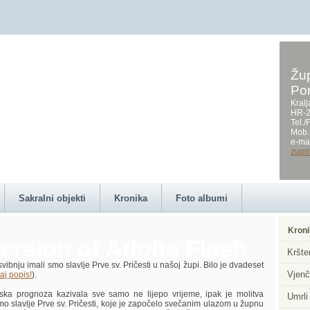
Žup
Po
on this page requires a
Kralj
HR-2
Tel.
Mob.
e-mai
zupn
Sakralni objekti
Kronika
Foto albumi
Kroni
ersion of Adobe Flash
Kršte
ju imali smo slavlje Prve sv. Pričesti u našoj župi. Bilo je dvadeset
Vjenč
aj popis!
).
noza kazivala sve samo ne lijepo vrijeme, ipak je molitva
Umrli
mo slavlje Prve sv. Pričesti, koje je započelo svečanim ulazom u župnu