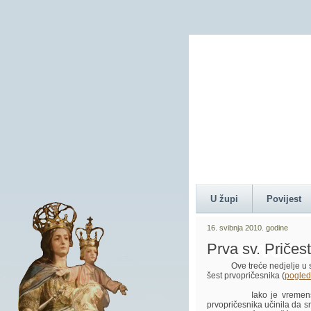
Content 
U župi
Povijest
16. svibnja 2010. godine
newer v
Prva sv. Pričest
Ove treće nedjelje u svibn
šest prvopričesnika (
pogled
Iako je vremenska prog
prvopričesnika učinila da s