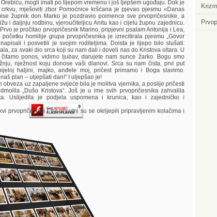
Orebiću, mogli imati po lijepom vremenu i još ljepšem ugođaju. Dok je
Krizm
 crkvu, mješoviti zbor Pomoćnice kršćana je pjevao pjesmu «Danas
ise župnik don Marko je pozdravio poimence sve prvopričesnike, a
Prvop
žu i daljnju rodbinu, vjeroučiteljicu Anitu kao i cijelu župnu zajednicu.
 Prvo je pročitao prvopričesnik Marino, pripjevni psalam Antonija i Lea,
početku homilije grupa prvopričesnika je izrecitirala pjesmu „Govor
pisali i posvetili je svojim roditeljima. Doista je lijepo bilo slušati:
Player.
ala, za svaki dio srca koji su nam dali i doveli nas do Kristova oltara. U
 čitamo ponos, vidimo ljubav, darujete nam sunce žarko. Bogu smo
žnju, nježnost koju donose vaši dlanovi. Srca su nam čista, prvi put
ijeloj haljini, majko, anđele moj, pričest primamo i Boga slavimo.
š plan – uljepšati dan!“ I uljepšao je!
a uz zapaljene svijeće bila je molitva vjernika, a poslije pričesti
dmolila „Dušo Kristova“. Još je u ime svih prvopričesnika zahvalila
ta. Uslijedila je podjela uspomena i krunica, kao i zajedničko i
vopričesnici i svi prisutni su se okrijepili pripravljenim kolačima i