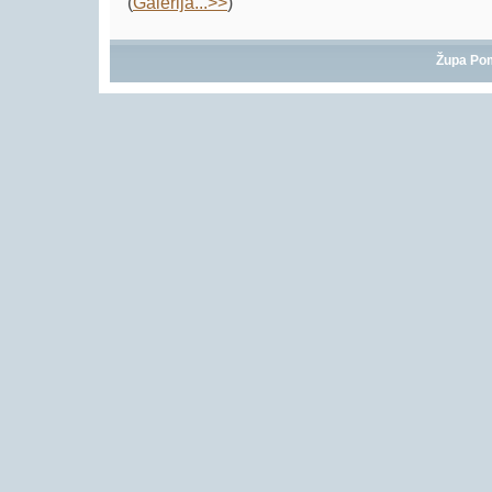
(
Galerija...>>
)
Župa Po