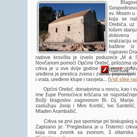
Blagovijest
Gospodinova
sv. Misom u 
koja se nal
Orebića, uz 
lošem stanju
Player.
dobivena 
realizaciju 
baštine iz
napravio Draž
radove krovišta je izvelo poduzeće „M & S
Novčanom pomoći Općine Orebić, prilozima vje
crkva je u ove dvije godine u cijelosti obno
uređena je preslica zvona i zvono, popravljeni z
i vrata, uređene klupe i rasvjeta... (
Vidi slike ra
Općini Orebić, donatorima u novcu, kao i s
ime župe Pomoćnice kršćana se najsrdačnije
Božji blagoslov zagovorom Bl. Dj. Marije
zaslužuju Josip i Miro Kordić, Ivo Sardelić,
Mladen Arambašić.
Crkva se prvi put spominje pri biskupskoj viz
Zapisano je: "Pregledana je u Trstenici crkva
koja ima zvonik sa zvonom, 3 oltarnika i