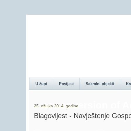
Content on this pag
U župi
Povijest
Sakralni objekti
Kr
newer version of 
25. ožujka 2014. godine
Blagovijest - Navještenje Gosp