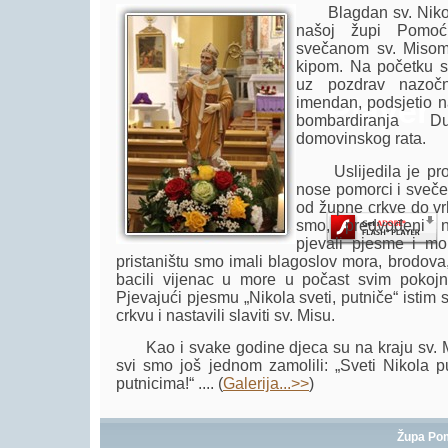
Blagdan sv. Nikole,
našoj župi Pomoć
svečanom sv. Misom
kipom. Na početku s
uz pozdrav nazoč
Player.
imendan, podsjetio n
bombardiranja D
domovinskog rata.
Uslijedila je proce
nose pomorci i svečev
od župne crkve do vr
smo, predvođeni n
pjevali pjesme i mol
pristaništu smo imali blagoslov mora, brodova
bacili vijenac u more u počast svim pokoj
Pjevajući pjesmu „Nikola sveti, putniče“ istim
crkvu i nastavili slaviti sv. Misu.
Kao i svake godine djeca su na kraju sv. M
svi smo još jednom zamolili: „Sveti Nikola p
putnicima!“ .... (
Galerija...>>
)
Župa Po