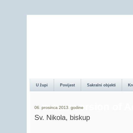
Content on this pag
U župi
Povijest
Sakralni objekti
Kr
newer version of 
06. prosinca 2013. godine
Sv. Nikola, biskup