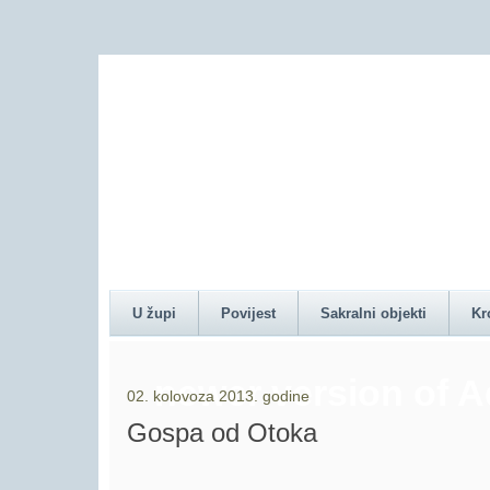
Content on this pag
U župi
Povijest
Sakralni objekti
Kr
newer version of 
02. kolovoza 2013. godine
Gospa od Otoka