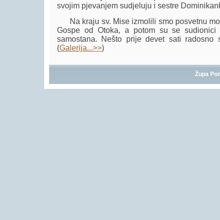
svojim pjevanjem sudjeluju i sestre Dominikank
Na kraju sv. Mise izmolili smo posvetnu molit
Gospe od Otoka, a potom su se sudionici sla
samostana. Nešto prije devet sati radosno sm
(
Galerija...>>
)
Župa Po