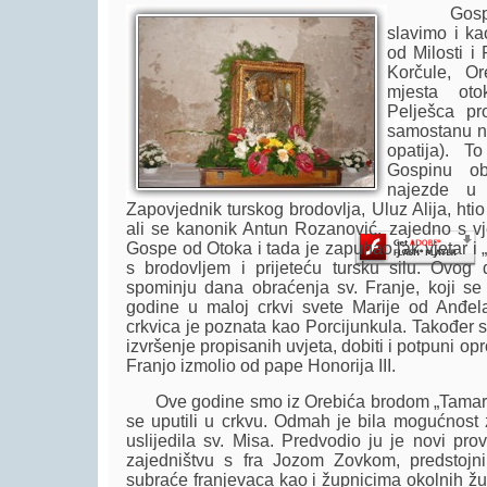
Gospu od
slavimo i k
od Milosti i
Korčule, Or
mjesta oto
Player.
Pelješca pr
samostanu na
opatija). 
Gospinu ob
najezde u 
Zapovjednik turskog brodovlja, Uluz Alija, htio 
ali se kanonik Antun Rozanović, zajedno s vj
Gospe od Otoka i tada je zapuhao jak vjetar i 
s brodovljem i prijeteću tursku silu. Ovog
spominju dana obraćenja sv. Franje, koji se
godine u maloj crkvi svete Marije od Anđel
crkvica je poznata kao Porcijunkula. Također 
izvršenje propisanih uvjeta, dobiti i potpuni op
Franjo izmolio od pape Honorija III.
Ove godine smo iz Orebića brodom „Tamaris“ 
se uputili u crkvu. Odmah je bila mogućnost z
uslijedila sv. Misa. Predvodio ju je novi prov
zajedništvu s fra Jozom Zovkom, predstojn
subraće franjevaca kao i župnicima okolnih žup