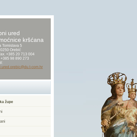
ni ured
moćnice kršćana
a Tomislava 5
0250 Orebić
/Fax. +385 20 713 004
 +385 98 890 273
l:
i.ured.orebic@du.t-com.hr
ka župe
ni
ani