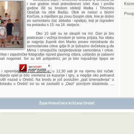
Krizm
i ove godine imali jednodnevni izlet. Kao i prošle
godine išli su brodom obitelji Matka i Tihomira
Opačak na otok Badiju. Otok se nalazi u blizini
Prvop
Korčule, a mještani ga zovu Gospin otok. Ime je dobio
po samostanu (lat. abbatia - opatija), koji je izgrađen
na prelasku s 15. na 16. stoljeće.
Player.
Oko 10 sati su se okupili na rivi. Dan je bio
prekrasan i vožnja brodom je svima prijala. Na otoku
je najprije župnik don Marko poveo ministrante do
samostanske crkve gdje ih je ljubazno dočekala g-đa
Mirna i omogućila razgledavanje samostana i crkve.
itve i zajedničke fotografije ispred glavnog oltara, uslijedio je zabavni
li nogomet. Svi su bili pobjednici, jer je bilo najvažnije lijepo se
remljen za Fish picnic-e, u 12,30 sati je na njemu bio ručak:
a objeda opet je bilo vremena za kupanje i igru, a negdje oko petnaest
utili nazad u Orebić. Na brodu je još poslužen „pjat iznenađenja“ u
olasku u Orebić svi su se zasladili u „Oazi“ porcijom sladoleda. ....
Župa Pomoćnice kršćana Orebić