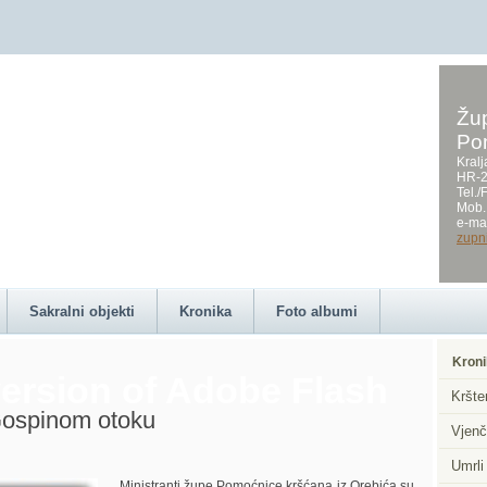
Žup
Po
on this page requires a
Kralj
HR-2
Tel.
Mob.
e-mai
zupn
Sakralni objekti
Kronika
Foto albumi
Kroni
ersion of Adobe Flash
Kršte
 Gospinom otoku
Vjenč
Umrli
Ministranti župe Pomoćnice kršćana iz Orebića su