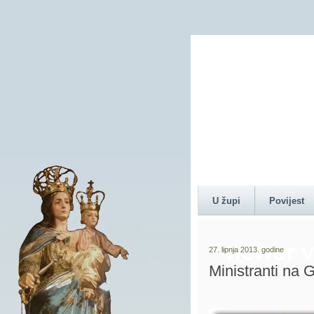
Content 
U župi
Povijest
newer v
27. lipnja 2013. godine
Ministranti na