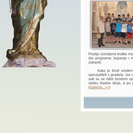
Poslije izmoljene kratke mol
dio programa: kupanje i ma
zabaviti.
Kako je brod uređen i op
specijaliteti s gradela. Iz
sati su se istim brodom up
obliku hladne dinje, a po d
(
Galerija...>>
)