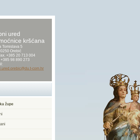
ni ured
moćnice kršćana
a Tomislava 5
0250 Orebić
/Fax. +385 20 713 004
 +385 98 890 273
l:
i.ured.orebic@du.t-com.hr
ka župe
ni
ani