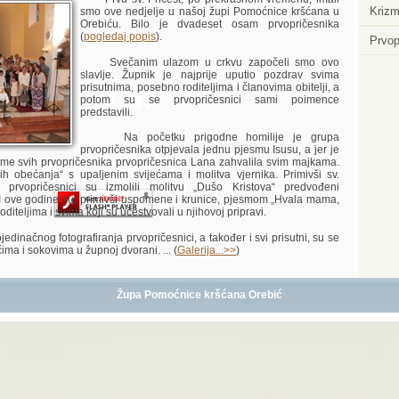
Krizm
smo ove nedjelje u našoj župi Pomoćnice kršćana u
Orebiću. Bilo je dvadeset osam prvopričesnika
(
pogledaj popis
).
Prvop
Svečanim ulazom u crkvu započeli smo ovo
slavlje. Župnik je najprije uputio pozdrav svima
prisutnima, posebno roditeljima i članovima obitelji, a
Player.
potom su se prvopričesnici sami poimence
predstavili.
Na početku prigodne homilije je grupa
prvopričesnika otpjevala jednu pjesmu Isusu, a jer je
 ime svih prvopričesnika prvopričesnica Lana zahvalila svim majkama.
ih obećanja“ s upaljenim svijećama i molitva vjernika. Primivši sv.
, prvopričesnici su izmolili molitvu „Dušo Kristova“ predvođeni
I ove godine su, primivši uspomene i krunice, pjesmom „Hvala mama,
roditeljima i svima koji su učestvovali u njihovoj pripravi.
načnog fotografiranja prvopričesnici, a također i svi prisutni, su se
čima i sokovima u župnoj dvorani. ... (
Galerija...>>
)
Župa Pomoćnice kršćana Orebić