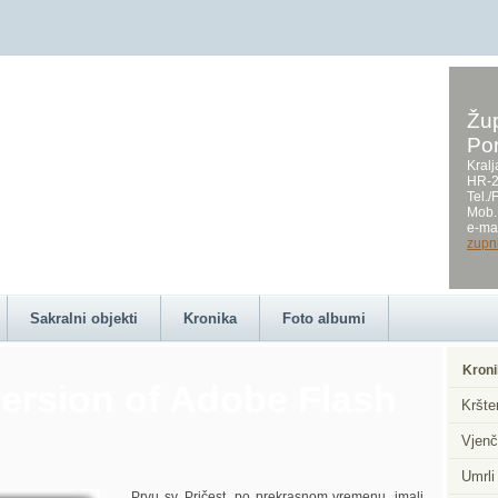
Žup
Po
on this page requires a
Kralj
HR-2
Tel.
Mob.
e-mai
zupn
Sakralni objekti
Kronika
Foto albumi
Kroni
ersion of Adobe Flash
Kršte
Vjenč
Umrli
Prvu sv. Pričest, po prekrasnom vremenu, imali