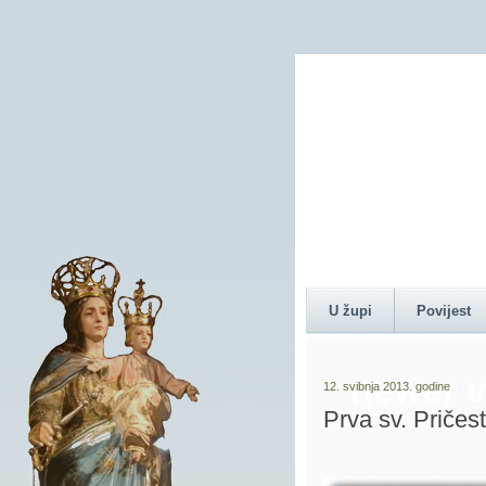
Content 
U župi
Povijest
newer v
12. svibnja 2013. godine
Prva sv. Pričest