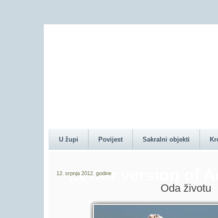
Content on this pag
U župi
Povijest
Sakralni objekti
Kr
newer version of 
12. srpnja 2012. godine
Oda životu