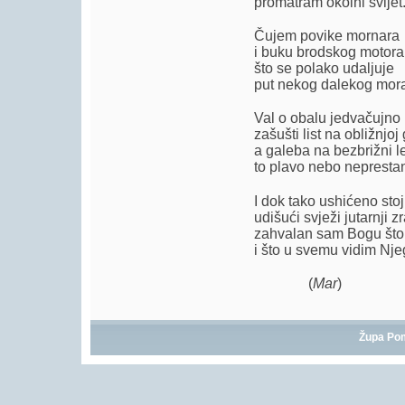
promatram okolni svijet
Čujem povike mornara
i buku brodskog motora
što se polako udaljuje
put nekog dalekog mor
Val o obalu jedvačujno 
zašušti list na obližnjoj 
a galeba na bezbrižni l
to plavo nebo nepresta
I dok tako ushićeno sto
udišući svježi jutarnji zr
zahvalan sam Bogu što
i što u svemu vidim Nje
(
Mar
)
Župa Po