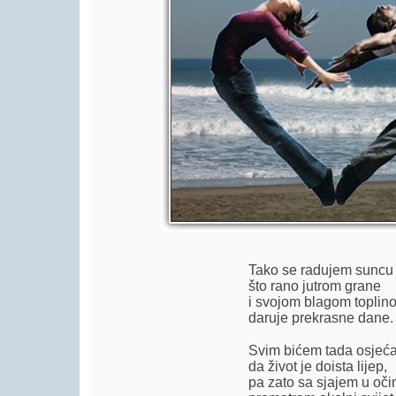
Player.
Tako se radujem suncu
što rano jutrom grane
i svojom blagom toplin
daruje prekrasne dane.
Svim bićem tada osjeć
da život je doista lijep,
pa zato sa sjajem u oč