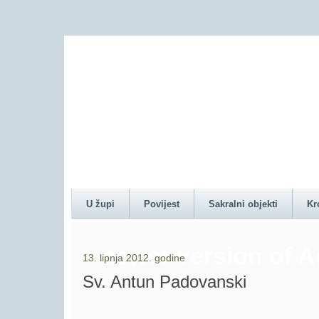
Content on this pag
U župi
Povijest
Sakralni objekti
Kr
newer version of 
13. lipnja 2012. godine
Sv. Antun Padovanski