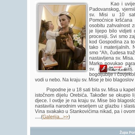
Kao i uvijek na 
Padovanskog, vjerni
sv. Misi u 10 sat
Pomoćnice kršćana u
osobitu zahvalnost 
Player.
je lijepo bilo vidjet
procesiji. Svi smo z
kod Gospodina za to
tako i materijalnih. 
smo “Ah, čudesa traž
nastavljena sv. Misa.
Marko povukao paral
sv. Antuna, i nas
bogoljublje i čovjekol
vodi u nebo. Na kraju sv. Mise je bio blagoslov 
Popodne je u 18 sati bila sv. Misa u kapeli
istočnom dijelu Orebića. Također se okupio li
djece. I ovdje je na kraju sv. Mise bio blagoslo
nastavila narodnim veseljem uz glazbu i slast
Vina svakako u Stankovićima nikad, pa i ovom 
.....(
Galerija...>>
)
Župa Po