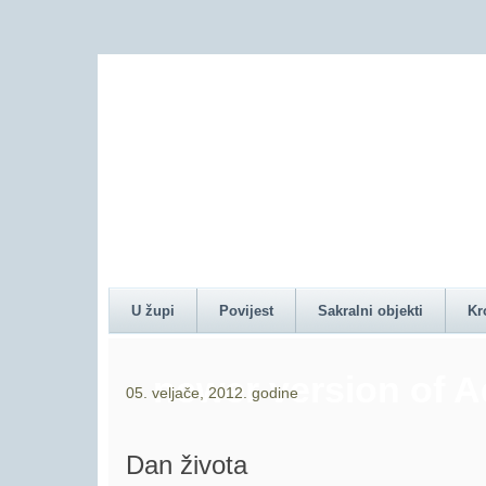
Content on this pag
U župi
Povijest
Sakralni objekti
Kr
newer version of 
05. veljače, 2012. godine
Dan života