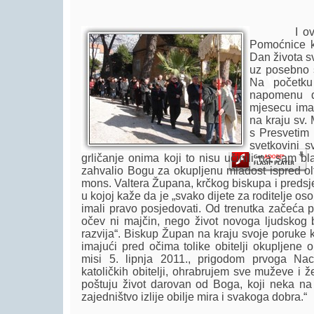
I ove smo
Pomoćnice kr
Dan života s
uz posebno s
Player.
Na početku
napomenu d
mjesecu imam
na kraju sv. 
s Presvetim 
svetkovini s
grličanje onima koji to nisu učinili na sam b
zahvalio Bogu za okupljenu mladost ispred olt
mons. Valtera Župana, krčkog biskupa i predsj
u kojoj kaže da je „svako dijete za roditelje oso
imali pravo posjedovati. Od trenutka začeća po
očev ni majčin, nego život novoga ljudskog
razvija“. Biskup Župan na kraju svoje poruke 
imajući pred očima tolike obitelji okupljene
misi 5. lipnja 2011., prigodom prvoga Nac
katoličkih obitelji, ohrabrujem sve muževe i ž
poštuju život darovan od Boga, koji neka na b
zajedništvo izlije obilje mira i svakoga dobra.“