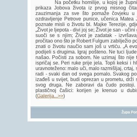
Na početku homilije, u kojoj je župnik g
prikaza Jobova života iz prvog misnog čit
zauzimanja za sve što pomaže čovjeku u kv
ozdravljenje Petrove punice, učenica Matea J
poznate misli o životu bl. Majke Terezije, gd
„Život je ljepota - divi joj se; Život je san - učin
suoči se s njim; Život je zadatak - izvršav
pročitao ono što je Robert Fulgum zabilježio 
znati o životu naučio sam još u vrtiću. „A e
podijeli s drugima. Igraj pošteno. Ne tuci ljude
našao. Počisti za sobom. Ne uzimaj što nije t
ispričaj se. Peri ruke prije jela. Topli keksi i 
uravnoteženo: malo uči, malo razmišljaj, crtaj, sli
radi - svaki dan od svega pomalo. Svakog po
izađeš u svijet, budi oprezan u prometu, drži 
svog druga. Ne zaboravi da čudo postoji.
plastičnoj čašici: korijen je krenuo u dubi
(
Galerija...>>
)
Župa Po