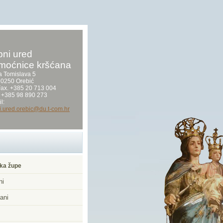
ni ured
moćnice kršćana
a Tomislava 5
0250 Orebić
/Fax. +385 20 713 004
 +385 98 890 273
l:
i.ured.orebic@du.t-com.hr
ka župe
ni
ani