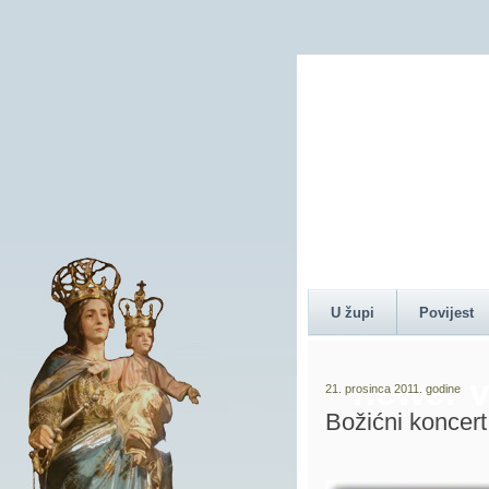
Content 
U župi
Povijest
newer v
21. prosinca 2011. godine
Božićni koncert