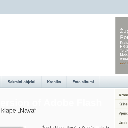
Žup
Po
on this page requires a
Kralj
HR-2
Tel.
Mob.
e-mai
zupn
Sakralni objekti
Kronika
Foto albumi
Kroni
ersion of Adobe Flash
Kršte
 klape „Nava“
Vjenč
Umrli
Ženska klapa „Nava“ iz Orebića imala je