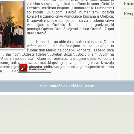
Krizm
zajedno sa svojim gostima: muškom klapom „Geta“ iz
Orebića, muškom klapom „Lumbarda“ iz Lumbarde i
solisticom Đurđicom Farčić humanitarni božićni
Prvop
koncert u župnoj crkvi Pomoćnice kršćana u Orebiću.
Dragovoljni prilozi namijenjeni su za uređenje crkve
Anuncijate u Orebiću. Koncert su organizacijski
pomogli Općina Orebić, Mjesni odbor Orebić i Župni
Player.
ured Orebić.
Koncert je po običaju započeo pjesmom „Dobra
večer dobri ljudi“. Slušateljima su se, kako je to
župnik don Marko na početku koncerta i zaželio, srca
 „Tiha noć“, „Adeste fideles“, „Sretan Božić“, „Božić bijeli“, „Svim na
 „U se vrime godišća“. Klape su, pjevajući u drugom dijelu koncerta i
esme, pokazale svu raskoš klapskog pjevanja i bogatstvo izražaja
lasnim pljeskom i glasnim odobravanjem publika je nagradila skladno
. ...(
Galerija...>>
)
Župa Pomoćnice kršćana Orebić