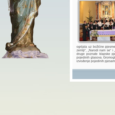
ogrijala uz božićne pjesme:
zemlji“, „Narodi nam se“ i
druge poznate klapske pj
pojedinih glasova. Gromog
izvođenje pojedinih pjesama.