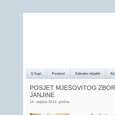
Content on this pag
U župi
Povijest
Sakralni objekti
Kr
POSJET MJEŠOVITOG ZBORA
newer version of 
JANJINE
14. veljače 2010. godine