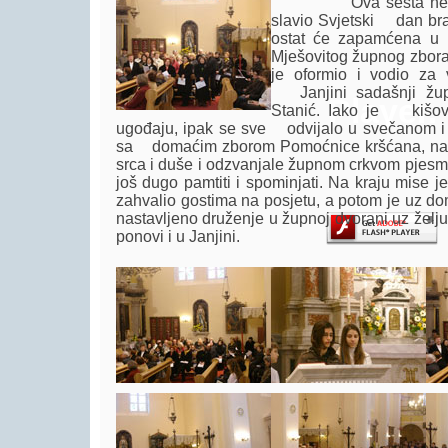
Ova šesta nedjelja
slavio Svjetski dan brak
ostat će zapamćena u
Mješovitog župnog zbora
je oformio i vodio za 
Janjini sadašnji žup
Player.
Stanić. Iako je kišovit
ugođaju, ipak se sve odvijalo u svečanom i
sa domaćim zborom Pomoćnice kršćana, na mis
srca i duše i odzvanjale župnom crkvom pjesme,
još dugo pamtiti i spominjati. Na kraju mise j
zahvalio gostima na posjetu, a potom je uz dom
nastavljeno druženje u župnoj dvorani uz želj
ponovi i u Janjini.