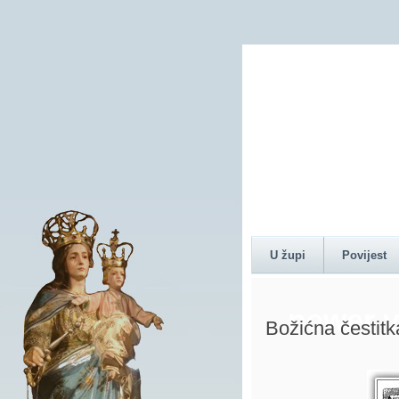
Content 
U župi
Povijest
newer v
Božićna čestitk