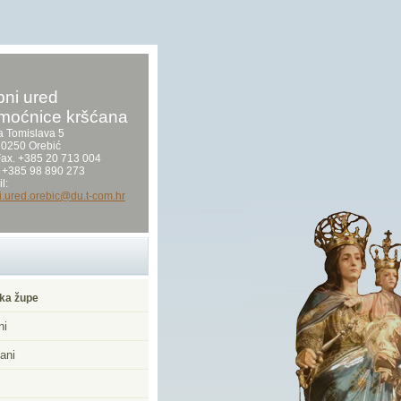
ni ured
moćnice kršćana
a Tomislava 5
0250 Orebić
/Fax. +385 20 713 004
 +385 98 890 273
l:
i.ured.orebic@du.t-com.hr
ka župe
ni
ani