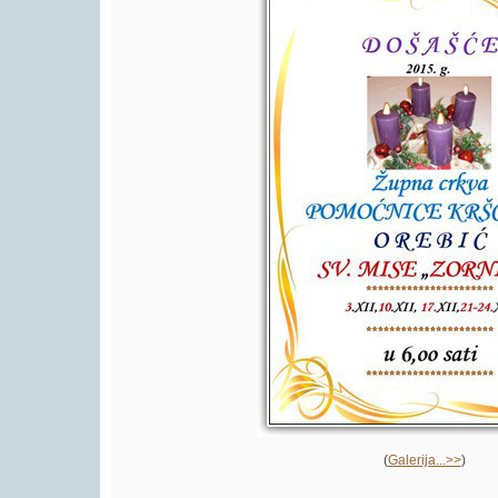
Player.
(
Galerija...>>
)