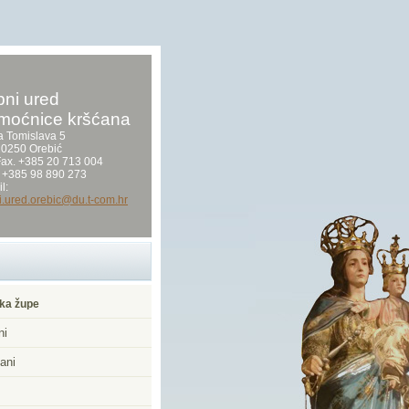
ni ured
moćnice kršćana
a Tomislava 5
0250 Orebić
/Fax. +385 20 713 004
 +385 98 890 273
l:
i.ured.orebic@du.t-com.hr
ka župe
ni
ani