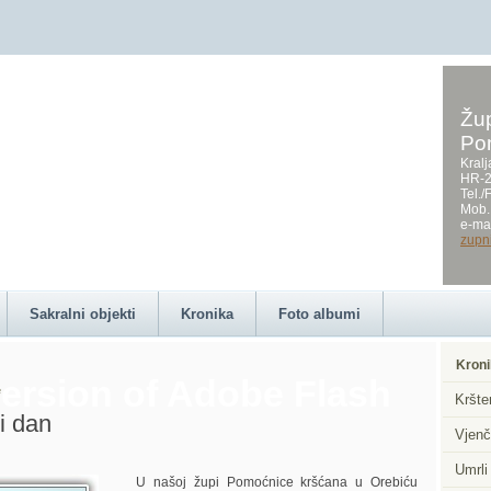
Žup
Po
on this page requires a
Kralj
HR-2
Tel.
Mob.
e-mai
zupn
Sakralni objekti
Kronika
Foto albumi
Kroni
ersion of Adobe Flash
e
Kršte
ni dan
Vjenč
Umrli
U našoj župi Pomoćnice kršćana u Orebiću