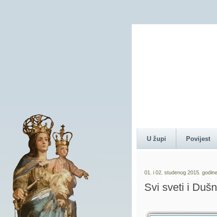
Content 
U župi
Povijest
newer v
01. i 02. studenog 2015. godin
Svi sveti i Duš