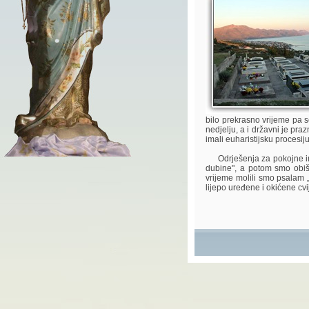
bilo prekrasno vrijeme pa se
nedjelju, a i državni je pra
imali euharistijsku procesij
Odrješenja za pokojne imal
dubine", a potom smo obiš
vrijeme molili smo psalam „
lijepo uređene i okićene cvij