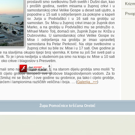
proslavili smo svetkovinu Svih svetih i Dušni dan, kao
Krizm
i prošlih godina, svetim misama u župnoj crkvi i u
samostanskoj crkvi Velike Gospe u deset sati ujutro, a
Prvop
popodne u 15 sati s odrješenjem za pokojne u kapeli
sv. Jurja u Podvlaštici i u 16 sati na groblju uz
samostan. Sv. Misu u župnoj crkvi imao je župnik don
Marko, a na groblju u Podvlaštici mu se pridružio o.
Player.
Mihael Mario Tolj, domaći sin, župnik župe sv. Križa u
Dubrovniku. U samostanskoj crkvi Velike Gospe sv.
Mise i odrješenja na groblju je imao upravitelj
samostana fra Petar Perković. Na obje svetkovine u
župnoj crkvi su bile sv. Mise i u 17 sati. Ove godine je
 na slavljima okupio lijepi broj vjernika. K tome su još Svi sveti pali u
znik. To je i prva nedjelja u studenom pa smo na kraju sv. Mise u 10 sati
u oko crkve i blagoslov s Presvetim.
i smo na uobičajen način, tj. na starom dijelu groblja smo molili "Iz
li cijelo groblje škropeći sve grobove blagoslovljenom vodom. Za to
Smiluj mi se Bože“. I ove godine su grobnice, pa tako i cijelo groblje,
ećem i lampionima različitih veličina i boja. .... (
Galerija...>>
)
Župa Pomoćnice kršćana Orebić