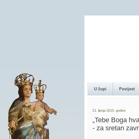
Content 
U župi
Povijest
newer v
21. lipnja 2015. godine
„Tebe Boga hva
- za sretan zav