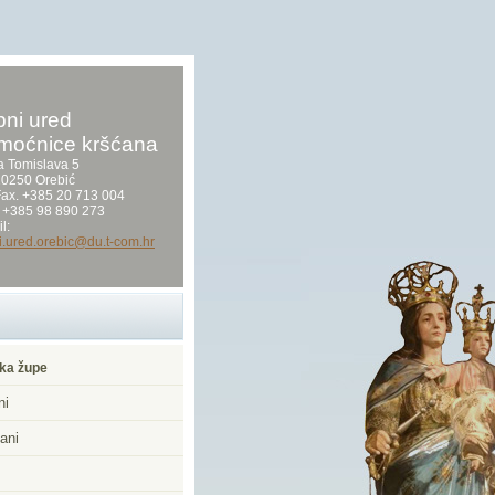
ni ured
moćnice kršćana
a Tomislava 5
0250 Orebić
/Fax. +385 20 713 004
 +385 98 890 273
l:
i.ured.orebic@du.t-com.hr
ka župe
ni
ani