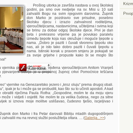
Krizm
Prošlog utorka je završila nastava u ovoj školskoj
godini, pa smo ove nedjelje na sv. Misi u 10 sati
Prvop
zahvalili Bogu na svim njegovim darovima. Župnik
don Marko je pozdravio sve prisutne, posebno
školsku djecu i izrazio zahvalnost roditeljima,
vjeroučiteljicama, nastavnicima, učiteljima i svima koji
Player.
se brinu za dobar odgoj školske djece. Prvi je dan
ljeta i prekrasno vrijeme pa je povukao paralelu
između ljepote koja nas okružuje i moguće ljepote u
nama. „Dobro je paziti i čuvati stvorenu ljepotu oko
nas, ali je isto tako dobro paziti i čuvati ljepotu u
nama. Istinski korak u pravom smjeru je pokajati se
za svoje grijehe i propuste kako bi se moglo što
tva!“
jernika pročitala su djeca, vođena vjeroučiteljicom Anitom Vranješ
m pjevanjem slavlje je u prepunoj župnoj crkvi Pomoćnice kršćana
.
o“ vjernike na Genezaretsko jezero i „kroz oluju“ prema drugoj obali.
, ipak je tu i može ga se probuditi, kao što su to učinili apostoli. A kad
bratiti riječima Paula Rotha: „Gospodine, molim te da moju vjeru
o može i vidjeti i osjetiti. Ne molim te za velika čudesa, nego za sitne
jek si iznova moje molitve uslišavao, čudesno tješio, iscjeljivao i
nik don Marko i fra Petar darovali Bibliju mladih dugogodišnjem
zahvalili mu na revnoj službi poslužitelja oltara. .... (
Galerija...>>
)