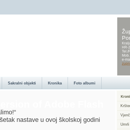
Žup
Po
on this page requires a
Kralj
HR-2
Tel.
Mob.
e-mai
zupn
Sakralni objekti
Kronika
Foto albumi
Kroni
ersion of Adobe Flash
Kršte
limo!“
Vjenč
ršetak nastave u ovoj školskoj godini
Umrli