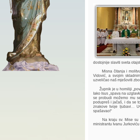
dostojnije slaviti sveta otajs
Misna čitanja i molitvu v
Vidović, a svojim skladni
uzveličao naš mješoviti zbor
Župnik je u homiliji „pove
Iako Isus „spava na uzglavku“
se probudi možemo mu se o
podupreš i jačaš, i da se t
znakove tvoje ljubavi… Uvi
spašavao!“
Na kraju sv. Mise su žup
ministrantu Ivanu Jurkoviću i 