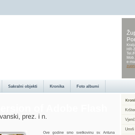
Žup
Po
on this page requires a
Kralj
HR-2
Tel.
Mob.
e-mai
zupn
Sakralni objekti
Kronika
Foto albumi
Kroni
ersion of Adobe Flash
Kršte
anski, prez. i n.
Vjenč
Umrli
Ove godine smo svetkovinu sv. Antuna