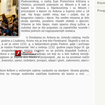
Padovanskog, u našoj župi Pomoćnice kršćana u
Krizm
Orebiću, proslavili jutarnjom sv. Misom u 9 sati u
kapeli sv. Antuna u Stankovićima i sv. Misom i
Prvop
procesijom s kipom sv. Antuna u župnoj crkvi u 18
sati. Na kraju svetih misa, kao i uvijek, bio je
blagoslov cvijeća i djece. Na svetim misama je bilo
dosta vjernika, posebno mladih obitelji s djecom.
Player.
Vrijeme je bilo lijepo, malo sparno zbog južine, a
subotnji dan je bio pogodan za zajedničke susrete i
molitve jednom od najpopularnijih svetaca.
U životopisu sv. Antuna se, između ostalog, može
5. godine u Lisabonu. Krsno mu je ime bilo Ferdinand. Stupivši u red sv.
, a jer je umro 1231. g. u talijanskom gradu Padovi, gdje i počivaju
o je naslov Padovanski. Već u svibnju 1232. godine papa Grgur IX. ga
ije proglašenja, na njegov zagovor su se počela događati čudesa i
ntuna u svojim potrebama zazivaju svi koji su u bilo kakvoj nevolji.
aglasio je župnik don Marko u propovijedi, „da su na poseban način
, bolesnici, samci, neželjeni, prosjaci, slijepi i gluhi, zatvorenici, starci i
 feštom u večernjim satima nastavilo sa slavljem. Vesela glazba,
vina su mnoge sudionike zadržale budnima do kasno u noć. ....