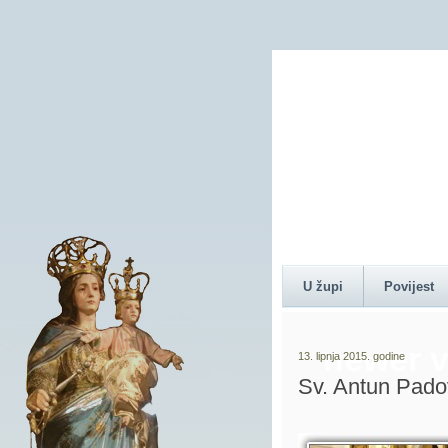
Content 
U župi
Povijest
newer v
13. lipnja 2015. godine
Sv. Antun Padov