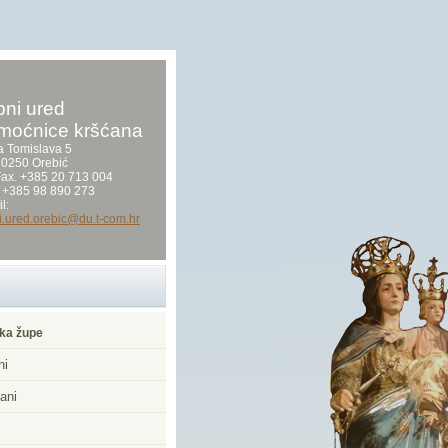
ni ured
moćnice kršćana
a Tomislava 5
0250 Orebić
/Fax. +385 20 713 004
 +385 98 890 273
l:
i.ured.orebic@du.t-com.hr
ka župe
ni
ani