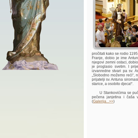
pročitati kako se rodio 119
Franje, dobio je ime Antun
njegovi zemni ostaci, dobi
je proglasio svetim. I pr
izvanredne stvari pa sv. A
„Slobodno možemo reći“, n
prijatelji sv. Antuna siromasi
starice, a osobito djeca!“.
U Stankovićima se pučkom
pečena janjetina i čaša 
(
Galerija...>>
)