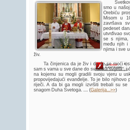
Svetkovin
smo u našoj
Orebiću pros
Misom u 10
završava sv
pedeset dana
Player.
utvrđivao sv
se s njima, 
među njih i 
njima i sve u
živ.
Ta činjenica da je živ i da će se moći ostv
sam s vama u sve dane do svršetka svijeta“, uč
na kojemu su mogli gradili svoju vjeru u uskr
propovijedajući evanđelje. To je bilo njihovo
riječi. A da bi ga mogli izvršiti trebali su s
snagom Duha Svetoga. .... (
Galerija...>>
)