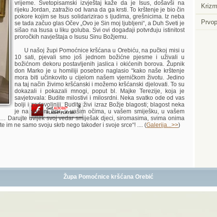
vrijeme. Svetopisamski izvještaj kaže da je Isus, došavši na
Krizm
rijeku Jordan, zatražio od Ivana da ga krsti. To krštenje je bio čin
pokore kojim se Isus solidarizirao s ljudima, grešnicima. Iz neba
Prvop
se tada začuo glas Očev „Ovo je Sin moj ljubljeni“, a Duh Sveti je
sišao na Isusa u liku goluba. Svi ovi događaji potvrđuju istinitost
proročkih navještaja o Isusu Sinu Božjemu.
Player.
U našoj župi Pomoćnice kršćana u Orebiću, na pučkoj misi u
10 sati, pjevali smo još jednom božićne pjesme i uživali u
božićnom dekoru postavljenih jaslica i okićenih borova. Župnik
don Marko je u homiliji posebno naglasio “kako naše krštenje
mora biti učinkovito u cijelom našem vjerničkom životu. Jedino
na taj način živimo kršćanski i možemo kršćanski djelovati. To su
dokazali i pokazali mnogi, poput bl. Majke Terezije, koja je
savjetovala: Budite milostivi i milosrdni. Neka svatko ode od vas
bolji i zadovoljniji. Budite živi izraz Božje blagosti; blagost neka
je na vašem licu, u vašim očima, u vašem smiješku, u vašem
 Darujte uvijek svoj vedar smiješak djeci, siromasima, svima onima
žite im ne samo svoju skrb nego također i svoje srce“! .... (
Galerija...>>
)
Župa Pomoćnice kršćana Orebić