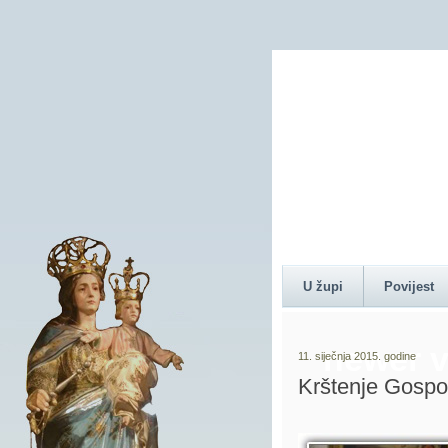
Content 
U župi
Povijest
newer v
11. siječnja 2015. godine
Krštenje Gospo