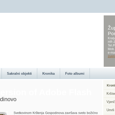
Žup
Po
on this page requires a
Kralj
HR-2
Tel.
Mob.
e-mai
zupn
Sakralni objekti
Kronika
Foto albumi
Kroni
ersion of Adobe Flash
Kršte
dinovo
Vjenč
Umrli
Svetkovinom Krštenja Gospodinova završava sveto božićno