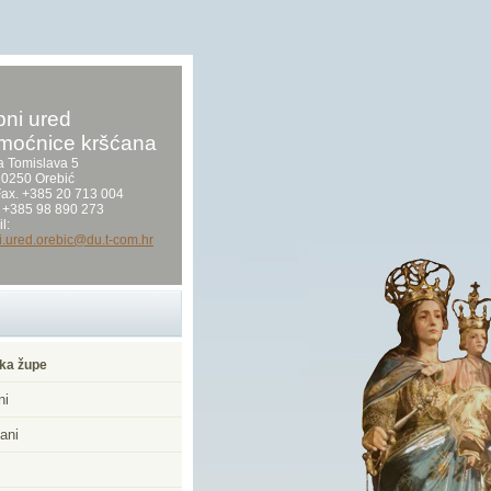
ni ured
moćnice kršćana
a Tomislava 5
0250 Orebić
/Fax. +385 20 713 004
 +385 98 890 273
l:
i.ured.orebic@du.t-com.hr
ka župe
ni
ani