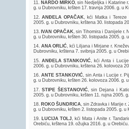
11.
NARDO MIRKO
, sin Nedjeljka i Katarine r
g. u Dubrovniku, kršten 17. travnja 2006. g. u K
12.
ANĐELA OPAČAK
, kći Matka i Tereze 
2005. g. u Dubrovniku, krštena 30. listopada 20
13.
IVAN OPAČAK
, sin Tihomira i Danijele r. 
g. u Dubrovniku, kršten 30. listopada 2005. g. 
14.
ANA ORLIĆ
, kći Liljana i Mirjane r. Kneže
Dubrovniku, krštena 7. svibnja 2005. g. u Orebi
15.
ANĐELA STANKOVIĆ
, kći Anta i Lucije
2006. g. u Dubrovniku, krštena 26. kolovoza 20
16.
ANTE STANKOVIĆ
, sin Anta i Lucije r. P
g. u Dubrovniku, kršten 26. kolovoza 2006. g. u
17.
STIPE ŠESTANOVIĆ
, sin Dejana i Katic
2005. g. u Dubrovniku, kršten 11. rujna 2005. g
18.
ROKO ŠUNDRICA
, sin Zdravka i Marije r.
g. u Dubrovniku, kršten 2. listopada 2005. g. u 
19.
LUCIJA TOLJ
, kći Mata i Anite r. Tandari
Orebiću, krštena 19. ožujka 2016. g. u Orebiću.