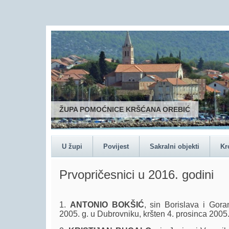
U župi
Povijest
Sakralni objekti
Kr
Prvopričesnici u 2016. godini
1.
ANTONIO BOKŠIĆ
, sin Borislava i Gora
2005. g. u Dubrovniku, kršten 4. prosinca 2005.