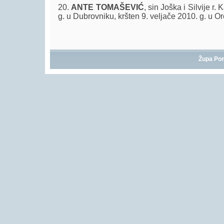
20.
ANTE TOMAŠEVIĆ
, sin Joška i Silvije r.
g. u Dubrovniku, kršten 9. veljače 2010. g. u Or
Župa Po