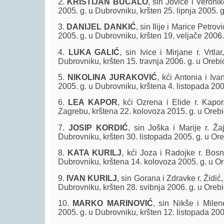
2.
KRISTIJAN BUCALO
, sin Jovice i Veronik
2005. g. u Dubrovniku, kršten 25. lipnja 2005. g
3.
DANIJEL DANKIĆ
, sin Ilije i Marice Petrov
2005. g. u Dubrovniku, kršten 19. veljače 2006.
4.
LUKA GALIĆ
, sin Ivice i Mirjane r. Vrtla
Dubrovniku, kršten 15. travnja 2006. g. u Orebi
5.
NIKOLINA JURAKOVIĆ
, kći Antonia i Iva
2005. g. u Dubrovniku, krštena 4. listopada 200
6.
LEA KAPOR
, kći Ozrena i Elide r. Kapor
Zagrebu, krštena 22. kolovoza 2015. g. u Orebi
7.
JOSIP KORDIĆ
, sin Joška i Marije r. Ža
Dubrovniku, kršten 30. listopada 2005. g. u Ore
8.
KATA KURILJ
, kći Joza i Radojke r. Bosn
Dubrovniku, krštena 14. kolovoza 2005. g. u Or
9.
IVAN KURILJ
, sin Gorana i Zdravke r. Židić,
Dubrovniku, kršten 28. svibnja 2006. g. u Orebi
10.
MARKO MARINOVIĆ
, sin Nikše i Milen
2005. g. u Dubrovniku, kršten 12. listopada 200