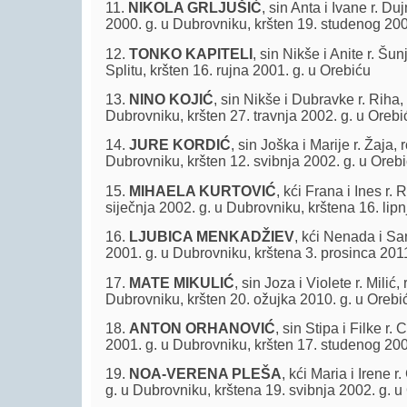
11.
NIKOLA GRLJUŠIĆ
, sin Anta i Ivane r. Du
2000. g. u Dubrovniku, kršten 19. studenog 200
12.
TONKO KAPITELI
, sin Nikše i Anite r. Šun
Splitu, kršten 16. rujna 2001. g. u Orebiću
13.
NINO KOJIĆ
, sin Nikše i Dubravke r. Riha, 
Dubrovniku, kršten 27. travnja 2002. g. u Orebi
14.
JURE KORDIĆ
, sin Joška i Marije r. Žaja,
Dubrovniku, kršten 12. svibnja 2002. g. u Oreb
15.
MIHAELA KURTOVIĆ
, kći Frana i Ines r.
siječnja 2002. g. u Dubrovniku, krštena 16. lip
16.
LJUBICA MENKADŽIEV
, kći Nenada i San
2001. g. u Dubrovniku, krštena 3. prosinca 201
17.
MATE MIKULIĆ
, sin Joza i Violete r. Milić
Dubrovniku, kršten 20. ožujka 2010. g. u Orebi
18.
ANTON ORHANOVIĆ
, sin Stipa i Filke r. 
2001. g. u Dubrovniku, kršten 17. studenog 200
19.
NOA-VERENA PLEŠA
, kći Maria i Irene 
g. u Dubrovniku, krštena 19. svibnja 2002. g. u