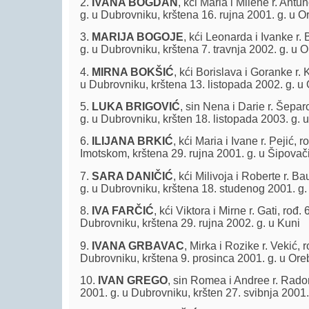
2.
IVANA BOGDAN
, kći Maria i Milene r. Antu
g. u Dubrovniku, krštena 16. rujna 2001. g. u O
3.
MARIJA BOGOJE
, kći Leonarda i Ivanke r. 
g. u Dubrovniku, krštena 7. travnja 2002. g. u 
4.
MIRNA BOKŠIĆ
, kći Borislava i Goranke r. 
u Dubrovniku, krštena 13. listopada 2002. g. u
5.
LUKA BRIGOVIĆ
, sin Nena i Darie r. Šepar
g. u Dubrovniku, kršten 18. listopada 2003. g. 
6.
ILIJANA BRKIĆ
, kći Maria i Ivane r. Pejić, 
Imotskom, krštena 29. rujna 2001. g. u Šipovač
7.
SARA DANIČIĆ
, kći Milivoja i Roberte r. B
g. u Dubrovniku, krštena 18. studenog 2001. g.
8.
IVA FARČIĆ
, kći Viktora i Mirne r. Gati, rođ.
Dubrovniku, krštena 29. rujna 2002. g. u Kuni
9.
IVANA GRBAVAC
, Mirka i Rozike r. Vekić, r
Dubrovniku, krštena 9. prosinca 2001. g. u Ore
10.
IVAN GREGO
, sin Romea i Andree r. Radom
2001. g. u Dubrovniku, kršten 27. svibnja 2001.