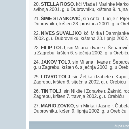
20.
STELLA ROSO
, kći Vlada i Marinke Markot
svibnja 2001. g. u Dubrovniku, krštena 9. rujna
21.
ŠIME STANKOVIĆ
, sin Anta i Lucije r. Pij
Dubrovniku, kršten 23. prosinca 2001. g. u Ore
22.
NIVES SUVALJKO
, kći Mirka i Damnjanke r
2002. g. u Dubrovniku, krštena 23. lipnja 2002.
23.
FILIP TOLJ
, sin Milana i Ivane r. Šeparović
u Zagrebu, kršten 6. siječnja 2002. g. u Orebić
24.
JAKOV TOLJ
, sin Milana i Ivane r. Šeparo
g. u Zagrebu, kršten 6. siječnja 2002. g. u Oreb
25.
LOVRO TOLJ
, sin Željka i Izabele r. Kapor
Zagrebu, kršten 6. siječnja 2002. g. u Orebiću
26.
TIN TOLJ
, sin Nikše i Zdravke r. Žaknić, ro
Zagrebu, kršten 7. travnja 2002. g. u Orebiću
27.
MARIO ZOVKO
, sin Mirka i Jasne r. Čubel
Dubrovniku, kršen 9. lipnja 2002. g. u Orebiću
Župa Po