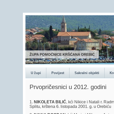
U župi
Povijest
Sakralni objekti
Kr
Prvopričesnici u 2012. godini
1.
NIKOLETA BILIĆ
, kći Nikice i Natali r. Rad
Splitu, krštena 6. listopada 2001. g. u Orebiću