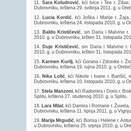
11.
Sara Koludrović
, kći Ivice i Tee r. Zibar
Dubrovniku, krštena 29. svibnja 2011. g. u Oreb
12.
Lucia Kordić
, kći Joška i Marije r. Žaja
Dubrovniku, krštena 24. listopada 2010. g. u O
13.
Baldo Krističević
, sin Daria i Malvine r.
2010. g. u Dubrovniku, kršten 31. listopada 201
14.
Duje Krističević
, sin Daria i Malvine r.
2010. g. u Dubrovniku, kršten 31. listopada 201
15.
Karmen Kurilj
, kći Gorana i Zdravke r. Žid
Dubrovniku, krštena 19. rujna 2010. g. u Orebić
16.
Nika Lolić
, kći Nikole i Ivane r. Barišić,
Dubrovniku, krštena 10. listopada 2010. g. u O
17.
Stela Manzoni
, kći Radomira i Doris r. Bisk
Splitu, krštena 27. studenog 2010. g. u Splitu.
18.
Lara Milat
, kći Damira i Romane r. Žuvela,
Dubrovniku, krštena 11. lipnja 2011. g. u Vignju
19.
Marija Mrgudić
, kći Borisa i Helene r. Antu
u Dubrovniku, krštena 25. srpnja 2010. g. u Ore