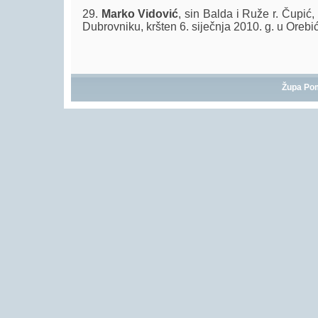
29.
Marko Vidović
, sin Balda i Ruže r. Čupić,
Dubrovniku, kršten 6. siječnja 2010. g. u Orebi
Župa Po