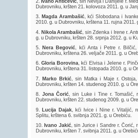
2.
Ivano Antičević
, sin Nevija i Danijele r. Me
Dubrovniku, kršten 21. kolovoza 2011. g. u Janj
3.
Magda Arambašić
, kći Slobodana i Ivanke
2010. g. u Dubrovniku, krštena 11. rujna 2011. 
4.
Nikola Arambašić
, sin Zdenka i Irene r. An
g. u Dubrovniku, kršten 28. srpnja 2012. g. u Ku
5.
Nera Begović
, kći Anta i Petre r. Bilčić
Dubrovniku, krštena 26. veljače 2011. g. u Oreb
6.
Gloria Borovina
, kći Elvisa i Jelene r. Pinč
Dubrovniku, krštena 31. listopada 2010. g. u O
7.
Marko Brkić
, sin Matka i Maje r. Ostoja,
Dubrovniku, kršten 14. studenog 2010. g. u Ore
8.
Jona Čorić
, sin Luke i Tine r. Tomašić, 
Dubrovniku, kršten 22. studenog 2009. g. u Ore
9.
Lucija Dajak
, kći Ivice i Nine r. Vitaljić,
Splitu, krštena 6. svibnja 2021. g. u Orebiću.
10.
Ivano Jakić
, sin Jurice i Sandre r. Čorić,
Dubrovniku, kršten 7. svibnja 2011. g. u Orebić