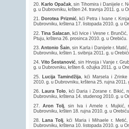
20.
Karlo Opačak
, sin Tihomira i Danijele r. N
g. u Dubrovniku, kršten 24. travnja 2011. g. u O
21.
Dorotea Prizmić
, kći Petra i Ivane r. Krnj
Dubrovniku, krštena 17. listopada 2010. g. u O
22.
Tina Salacan
, kći Ivice i Vesne r. Brunčić
Ptuju, krštena 26. prosinca 2010. g. u Orebiću.
23.
Antonio Šain
, sin Karla i Danijele r. Matić
Dubrovniku, kršten 1. svibnja 2011. g. u Orebić
24.
Vito Šestanović
, sin Hrvoja i Vanje r. Gru
g. u Dubrovniku, kršten 6. ožujka 2011. g. u Or
25.
Lucija Tamindžija
, kći Marsela i Zrinke
2010. g. u Dubrovniku, krštena 25. rujna 2011. 
26.
Laura Tolo
, kći Daria i Zorane r. Bikić,
Dubrovniku, krštena 14. studenog 2010. g. u O
27.
Aron Tolj
, sin Iva i Arnele r. Mujkić,
Dubrovniku, kršten 18. rujna 2010. g. u Orebiću
28.
Lana Tolj
, kći Maria i Mihaele r. Metić,
Dubrovniku, krštena 10. listopada 2010. g. u O