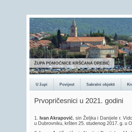
U župi
Povijest
Sakralni objekti
Kr
Prvopričesnici u 2021. godini
1.
Ivan Akrapović
, sin Željka i Danijele r. Vid
u Dubrovniku, kršten 25. studenog 2017. g. u O